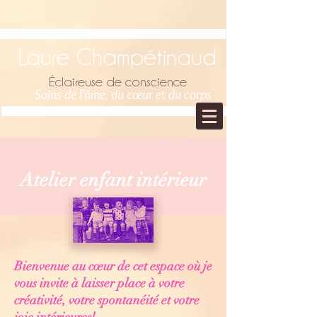
Retrouvez Laure Champétinaud sur Resalib : annuaire,
référencement et prise de rendez-vous pour les Psychopraticiens
Laure Champétinaud
Éclaireuse de conscience
Soins de l'âme, du
cœur
et du corps
Atelier enfant intérieur
Bienvenue au
cœur
de cet espace où je
vous invite à laisser place à votre
créativité, votre
spontanéité et
votre