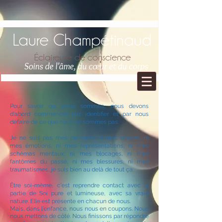
Retrouvez Laure Champétinaud sur Resalib : annuaire,
référencement et prise de rendez-vous pour les Psychopraticiens
Laure Champétinaud
Éclaireuse de conscience
Soins de l'âme, du
cœur
et du corps
Pour savoir qui nous sommes, nous devons
d'abord commencer par identifier et par nous
défaire de ce que nous ne sommes pas.
Je ne suis pas mes pensées, ni mes doutes, ni
mes émotions, ni mes représentations, ni mes
schémas mentaux, ni mes blocages, ni mes
fantômes du passé, ni mes blessures, ni mes
traumatismes...je suis bien au delà de tout ça.
Être soi-même, c'est reprendre contact avec la
partie de Soi pure et lumineuse, avec sa vraie
nature. Elle est présente en chacun de nous.
Mais, dans l'enfance, nous nous en coupons. Nous
nous mettons de côté. Nous finissons par répondre