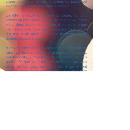
citées plus haut, de ces fantômes du passé qui
viennent nous perturber dans le présent.
En effet, chaque symptôme physique, du plus
anodin au plus grave, est en lien direct avec notre
vécu. Nous devons donc prêter attention à ce que
vient nous dire notre esprit à travers notre corps.
"Le mal à dit quoi?"...tel est le message caché
derrière chaque maladie.
A travers mes soins, je vous accompagne afin de
faire ce lien entre votre dimension physique,
émotionnelle, énergétique et spirituelle. Je vous
guide afin que vous puissiez libérer ce qui vous
gêne, ce qui vous empêche d'être pleinement
présent dans votre vie et dont vous êtes bien
entendu prêt à vous détacher (sinon cela ne se fait
pas).
Cela peut vous permettre de sortir de
comportements qui ne vous conviennent plus, de
vous libérer de la partie dysfonctionnelle de vos
relations, de reprendre contact avec vous même,
de mettre en place des projets, de reprendre
confiance en vous.
Ensemble, nous irons regarder ce qui vous gêne,
que ce soit une manifestation physique (migraine,
mal de dos, tensions musculaires, fatigue...) ou