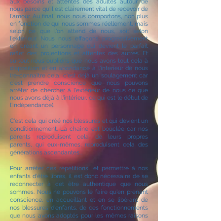
aux besoins et attentes des adultes autour de
nous parce qu'il est clairement vital de recevoir de
l'amour. Au final, nous nous comportons, non plus
en fonction de qui nous sommes réellement, mais
selon ce que l'on attend de nous, soit selon
l'extérieur. Nous nous effaçons progressivement
en créant un personnage qui devient le parfait
reflet des projections et attentes des autres. Et
surtout nous oublions que nous avons tout cela à
disposition et en abondance à l'intérieur de nous
(re-connaître cela, c'est déjà un soulagement car
c'est prendre conscience que nous pouvons
arrêter de chercher à l'extérieur de nous ce que
nous avons déjà à l'intérieur, ce qui est le début de
l'indépendance).
C'est cela qui créé nos blessures et qui devient un
conditionnement. La chaîne est bouclée car nos
parents reproduisent cela de leurs propres
parents, qui eux-mêmes, reproduisent cela des
générations ascendantes...
Pour arrêter ces répétitions, et permettre à nos
enfants d'être libres, il est donc nécessaire de se
reconnecter à cet être authentique que nous
sommes. Nous ne pouvons le faire qu'en prenant
conscience, en accueillant et en se libérant de
nos blessures d'enfants, de ces fonctionnements
que nous avons adoptés pour les mêmes raisons